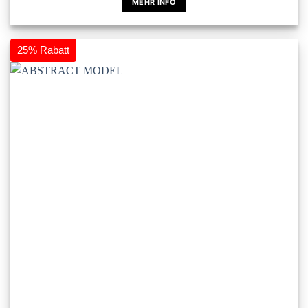
MEHR INFO
Dieses
Produkt
weist
25% Rabatt
mehrere
Varianten
auf.
Die
Optionen
können
auf
der
Produktseite
gewählt
werden