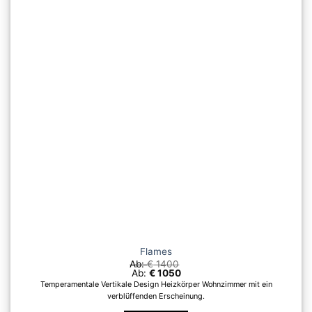
Die
Optionen
können
auf
der
Produktseite
gewählt
werden
Flames
Ab:
€
1400
Ab:
€
1050
Temperamentale Vertikale Design Heizkörper Wohnzimmer mit ein
verblüffenden Erscheinung.