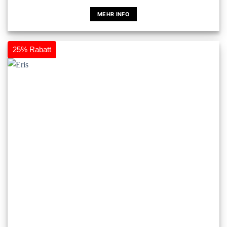
MEHR INFO
Dieses
Produkt
weist
25% Rabatt
mehrere
Varianten
auf.
Die
Optionen
können
auf
der
Produktseite
gewählt
werden