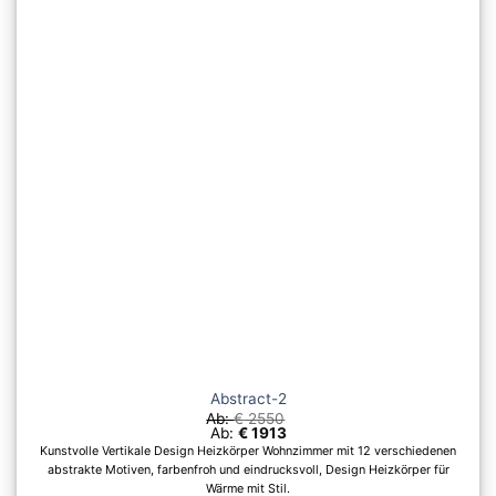
Die
Optionen
können
auf
der
Produktseite
gewählt
werden
Abstract-2
Ab:
€
2550
Ab:
€
1913
Kunstvolle Vertikale Design Heizkörper Wohnzimmer mit 12 verschiedenen
abstrakte Motiven, farbenfroh und eindrucksvoll, Design Heizkörper für
Wärme mit Stil.