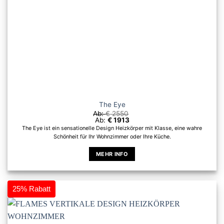
werden
The Eye
Ab:
€
2550
Ab:
€
1913
The Eye ist ein sensationelle Design Heizkörper mit Klasse, eine wahre
Schönheit für Ihr Wohnzimmer oder Ihre Küche.
MEHR INFO
Dieses
Produkt
weist
25% Rabatt
mehrere
Varianten
auf.