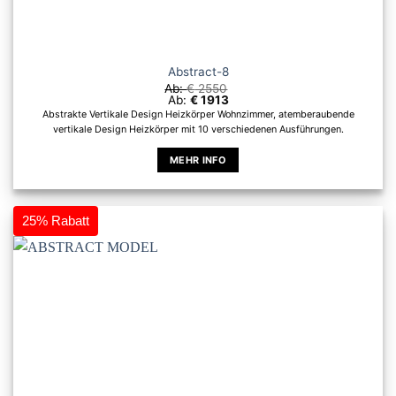
Abstract-8
Ab:
€
2550
Ab:
€
1913
Abstrakte Vertikale Design Heizkörper Wohnzimmer, atemberaubende
vertikale Design Heizkörper mit 10 verschiedenen Ausführungen.
MEHR INFO
Dieses
Produkt
weist
25% Rabatt
mehrere
Varianten
auf.
Die
Optionen
können
auf
der
Produktseite