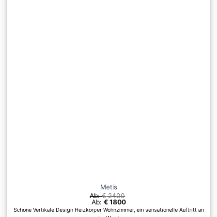
auf.
Die
Optionen
können
auf
der
Produktseite
gewählt
werden
Metis
Ab:
€
2400
Ab:
€
1800
Schöne Vertikale Design Heizkörper Wohnzimmer, ein sensationelle Auftritt an