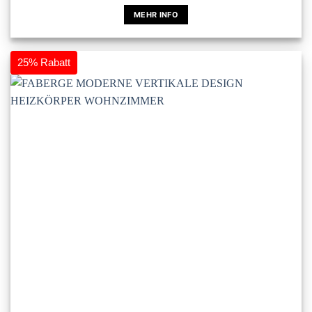
MEHR INFO
Dieses
Produkt
weist
25% Rabatt
mehrere
Varianten
auf.
Die
Optionen
können
auf
der
Produktseite
gewählt
werden