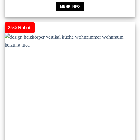
MEHR INFO
Dieses
Produkt
weist
25% Rabatt
mehrere
Varianten
auf.
Die
Optionen
können
auf
der
Produktseite
gewählt
werden