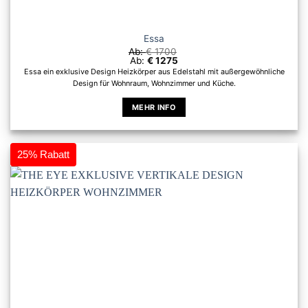
Essa
Ab:
€
1700
Ab:
€
1275
Essa ein exklusive Design Heizkörper aus Edelstahl mit außergewöhnliche
Design für Wohnraum, Wohnzimmer und Küche.
MEHR INFO
Dieses
Produkt
weist
25% Rabatt
mehrere
Varianten
auf.
Die
Optionen
können
auf
der
Produktseite
gewählt