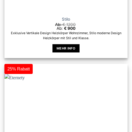
Stilo
Ab:
€
1200
Ab:
€
900
Exklusive Vertikale Design Heizkörper Wohnzimmer, Stilo moderne Design
Heizkörper mit Stil und Klasse.
MEHR INFO
Dieses
Produkt
weist
25% Rabatt
mehrere
Varianten
auf.
Die
Optionen
können
auf
der
Produktseite
gewählt