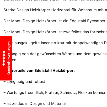
Stärke Design Heizkörper Horizontal für Wohnraum mit
Narinc Design
Kundenbewertungen
Der Monti Design Heizkörper ist ein Edelstahl Eyecather
Frau Annette Bolz
Der Monti Design Heizkörper ist zweifellos das fortschrit
Seine ausgeklügelte Innenstruktur mit doppelwandigen Pf
Kundenbewertungen
Exzellenter service, schöne heizkörper!
Abhängig von der gewünschten Wärme und dem gewünschte
wählen.
Frau Karolina Lüft
Die Vorteile von Edelstahl Heizkörper:
Wunderschönes Design - Unsere Gäste merken gar
nicht, dass sie vor einem Heizkörper stehen sondern
– Langlebig und robust
halten sie für Kunstgegenstände. So wunderbar kann
Design, Funktionalität und Qualität verbunden sein.
– Wartungs freundlich, Kratzer, Schmutz, Flecken können 
Excellent
4.9
– Ist zeitlos in Design und Material
Herrn Frank Buhlmann