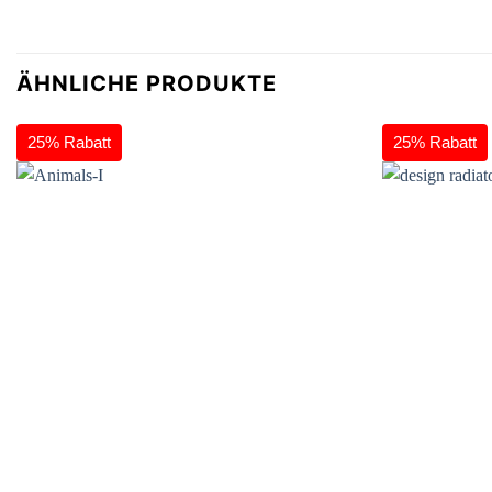
Herrn Janka
Von der Bestellung bis zu Lieferung hat alles bestens
ÄHNLICHE PRODUKTE
funktioniert, Internetauftritt auch sehr gut. Allerdings
kennen wir niemand in unserem Umfeld, der diese
interessanten und exklusiven Heizkörper kennt. Auch
25% Rabatt
25% Rabatt
wir mussten länger suchen. Vielleicht mehr Reklame -
hier in Berlin werden sehr viele Luxuswohnungen
gebaut, so mancher würde sich eine solche Heizung im
Bad wünschen.
Frau Reinhard Thies
Sehr zügige Bedienung; eingehende Beantwortung
meiner Fragen sowohl per e-mail als auch per Telefon;
wertvolle Anregungen.
Alfred Stefan