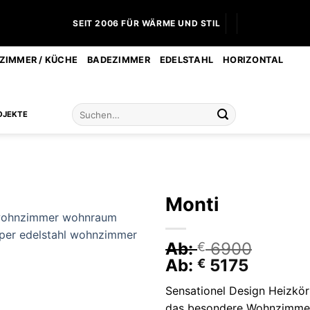
SEIT 2006 FÜR WÄRME UND STIL
IMMER / KÜCHE
BADEZIMMER
EDELSTAHL
HORIZONTAL
Suchen
OJEKTE
nach:
Monti
Ab:
6900
€
Ab:
5175
€
Sensationel Design Heizkör
das besondere Wohnzimme