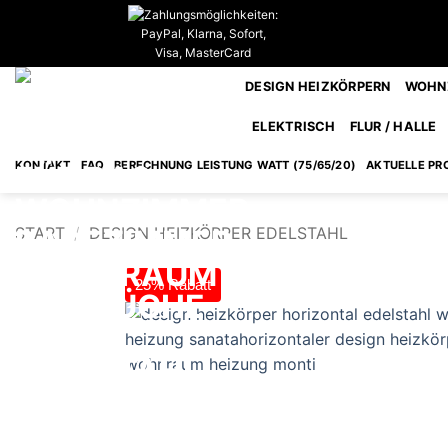
Zum
Inhalt
springen
DESIGN HEIZKÖRPERN
WOHNZ
ELEKTRISCH
FLUR / HALLE
KONTAKT
FAQ
BERECHNUNG LEISTUNG WATT (75/65/20)
AKTUELLE PR
START
/
DESIGN HEIZKÖRPER EDELSTAHL
25% Rabatt