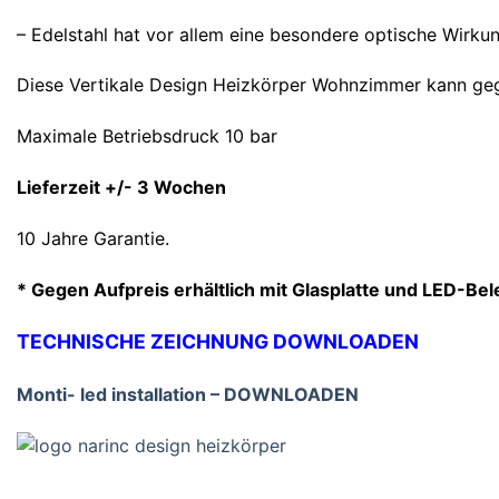
– Edelstahl hat vor allem eine besondere optische Wirku
Aussergewöhnliche Produkte, Kulanz bei Umtausch
diverser Kleinteile
Diese Vertikale Design Heizkörper Wohnzimmer kann gege
Maximale Betriebsdruck 10 bar
Herrn Harald Loeffler
Lieferzeit +/- 3 Wochen
Ausergewöhnlich guter Service und wunderschöne
qualitativ hochwertige Ware! Wir sind sehr zufrieden
10 Jahre Garantie.
und sagen " herzlichen Dank" !!!!
* Gegen Aufpreis erhältlich mit Glasplatte und LED-Be
Frau Carina Rolle
TECHNISCHE ZEICHNUNG DOWNLOADEN
Ich habe einen wunderschönen Heizkörper bekommen,
der aussieht wie ein Kunstwerk. Danke!!! Die Lieferzeit
Monti- led installation – DOWNLOADEN
war angemessen und die Abwicklung völlig problemlos.
Ich würde jederzeit wieder dort bestellen!