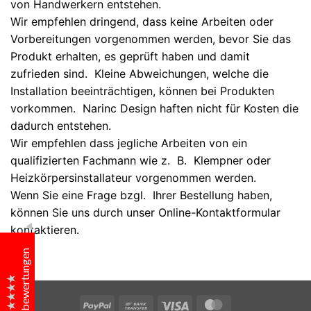
von Handwerkern entstehen.
Wir empfehlen dringend, dass keine Arbeiten oder
Vorbereitungen vorgenommen werden, bevor Sie das
Produkt erhalten, es geprüft haben und damit
zufrieden sind. Kleine Abweichungen, welche die
Installation beeinträchtigen, können bei Produkten
vorkommen. Narinc Design haften nicht für Kosten die
Narinc Design
dadurch entstehen.
Kundenbewertungen
Wir empfehlen dass jegliche Arbeiten von ein
qualifizierten Fachmann wie z. B. Klempner oder
Heizkörpersinstallateur vorgenommen werden.
Frau Annette Bolz
Wenn Sie eine Frage bzgl. Ihrer Bestellung haben,
können Sie uns durch unser Online-Kontaktformular
Exzellenter service, schöne heizkörper!
kontaktieren.
Kundenbewertungen
Frau Karolina Lüft
PayPal
Bank
Visa
MasterCard
Wunderschönes Design - Unsere Gäste merken gar