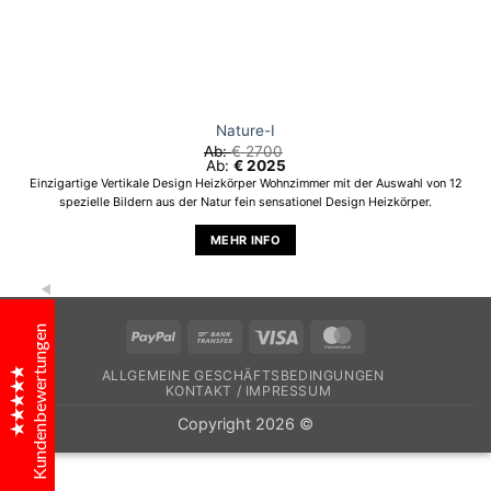
Narinc Design
Nature-I
Kundenbewertungen
Ab:
€
2700
Ab:
€
2025
Einzigartige Vertikale Design Heizkörper Wohnzimmer mit der Auswahl von 12
spezielle Bildern aus der Natur fein sensationel Design Heizkörper.
Frau Annette Bolz
MEHR INFO
Dieses
Exzellenter service, schöne heizkörper!
Produkt
weist
Kundenbewertungen
mehrere
PayPal
Bank
Visa
MasterCard
Varianten
Transfer
Frau Karolina Lüft
ALLGEMEINE GESCHÄFTSBEDINGUNGEN
auf.
KONTAKT / IMPRESSUM
Die
Wunderschönes Design - Unsere Gäste merken gar
Copyright 2026 ©
Optionen
Excellent
nicht, dass sie vor einem Heizkörper stehen sondern
können
4.9
halten sie für Kunstgegenstände. So wunderbar kann
auf
Design, Funktionalität und Qualität verbunden sein.